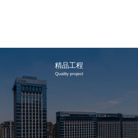
2026-07-27
2026
城市
集团与山东建筑大学签订合作协议 董事长徐
集团
鹏强出席活动
经理
了解更多
精品工程
Quality project