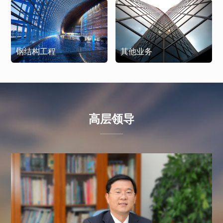
钢结构工程
其他业务
高层领导