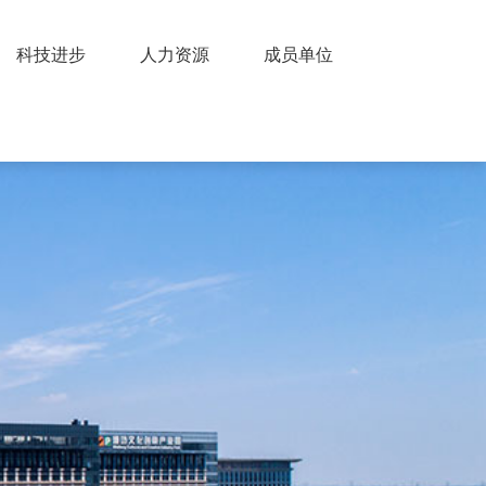
科技进步
人力资源
成员单位