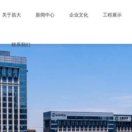
关于昌大
新闻中心
企业文化
工程展示
联系我们